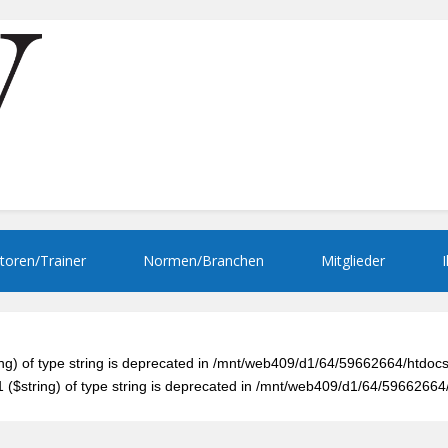
toren/Trainer
Normen/Branchen
Mitglieder
ring) of type string is deprecated in /mnt/web409/d1/64/59662664/htd
#1 ($string) of type string is deprecated in /mnt/web409/d1/64/59662