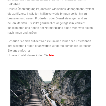
Betrieben.
Unsere Überzeugung ist, dass ein wirksames Management-System
die zertifizierte Institution kräftig vorwärts bringen sollte, hin zu
besseren und neuen Produkten oder Dienstleistungen und zu
neuen Märkten. Es sollte ganzheitlich angelegt sein, effizient
funktionieren und neben der Normerfüllung einen Mehrwert bieten,
nach innen und außen.
Schauen Sie sich auf der Website um und lernen Sie uns kennen.
Ihre weiteren Fragen beantworten wir gerne persönlich, sprechen
Sie uns einfach an!
Unsere Kontaktdaten finden Sie
hier